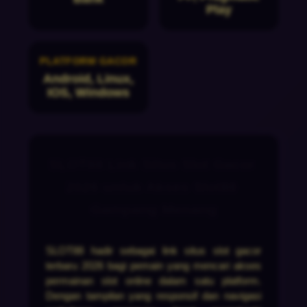
Play
PLATFORM GACOR
Android, Linux,
IOS, Windows
SLOT88 Link Situs Slot Gacor 
2026 untuk Akses Slot88 
Gampang Menang
SLOT88 hadir sebagai link situs slot gacor 
terbaru 2026 bagi pemain yang mencari akses 
permainan slot online dalam satu platform. 
Dengan tampilan yang responsif dan navigasi 