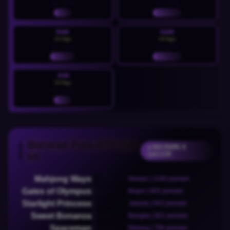
96.32%
89.81%
HOT
NORMAL
RAB
KAM
12 Agu
13 Agu
91.16%
86.97%
STABIL
NORMAL
JUM
14 Agu
97.89%
HOT
Bocoran Pola RTP Hari
● MAXWIN X
GACOR
Ini
Mahjong Ways
60%
Medan | 1240 pemain
Gates of Olympus
99%
Bogor | 905 pemain
Starlight Princess
83%
Jakarta | 843 pemain
Sweet Bonanza
94%
Bangka | 851 pemain
Spaceman
85%
Malang | 790 pemain