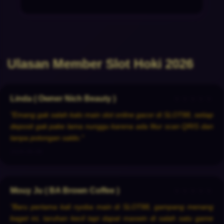
Ulasan Member Slot Hoki 2026
Linda ( Owner Nich Beauty )
★★★★★
"Emang gak salah kalo main slot online gacor di SLOT88, setiap
deposit gak pake lama nunggu karena ada fitur scan QRIS dan
tanpa potongan saldo."
2026-06-08
Mouy Ju ( BA Brown Coffee )
★★★★★
"Baru pertama kali nyoba main di SLOT88, gampang menang
baget ini, taruhan kecil tapi dapat maxwin di salah satu game