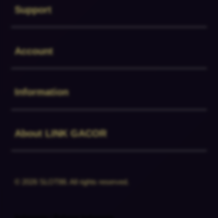
Support
Buka
Account
Buka
Information
Buka
About LINK GACOR
© 2026 SLOT88. All rights reserved.
Indonesia / Bahasa Indonesia