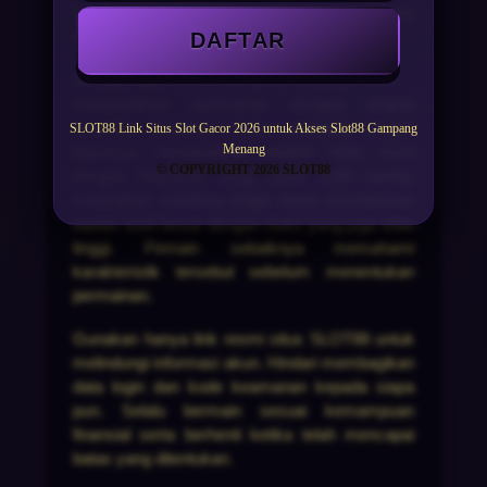
layanan bantuan tetap mudah digunakan pada 
DAFTAR
layar yang lebih kecil. 
Sebagai agen slot online gacor terbaru, 
SLOT88
menyediakan permainan dengan tingkat 
volatilitas berbeda. Game volatilitas rendah 
SLOT88 Link Situs Slot Gacor 2026 untuk Akses Slot88 Gampang
Menang
biasanya menawarkan hadiah lebih kecil 
© COPYRIGHT 2026 SLOT88
dengan frekuensi yang relatif lebih sering, 
sedangkan volatilitas tinggi dapat memberikan 
hadiah lebih besar dengan risiko yang juga lebih 
tinggi. Pemain sebaiknya memahami 
karakteristik tersebut sebelum menentukan 
permainan. 
Gunakan hanya link resmi situs SLOT88 untuk 
melindungi informasi akun. Hindari membagikan 
data login dan kode keamanan kepada siapa 
pun. Selalu bermain sesuai kemampuan 
finansial serta berhenti ketika telah mencapai 
batas yang ditentukan. 