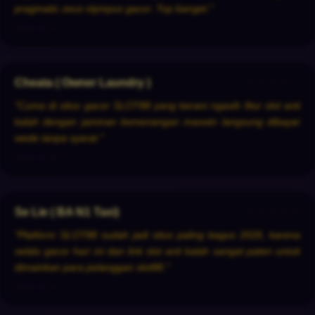
pragmatic zeus olympus gacor. Top banget."
2026-06-12
Cheata ( Owner Laundry )
★★★★☆
"Cuma di situs gacor SLOT88 yang berani ngasih fitur slot anti
kalah dengan jaminan kemenangan maxwin langsung dibayar
wede tanpa syarat."
2026-06-18
Se Lie ( BA N1 Taxi)
★★★★★
"Platform SLOT88 sudah jadi situs paling bagus 2026, karena
selalu gacor hari ini dan link slot anti kalah sangat paten untuk
dimainkan para pelanggan slot88."
2026-06-22