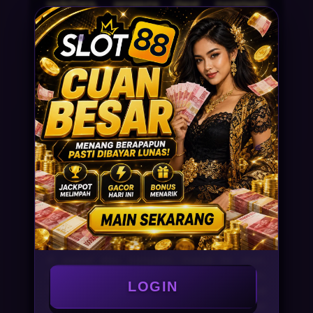
sederhana, pengguna dapat menjelajahi 
berbagai permainan melalui komputer, tablet, 
maupun smartphone tanpa proses yang rumit. 
 juga menyediakan pilihan slot gacor hari 
SLOT88
ini untuk membantu member menemukan game 
yang sedang banyak dimainkan. Dalam 
komunitas pemain, istilah slot gacor umumnya 
digunakan untuk menggambarkan permainan 
yang dinilai sering memunculkan fitur menarik 
atau kombinasi simbol tertentu. Meski demikian, 
tidak ada permainan yang dapat menjamin 
kemenangan karena seluruh hasil putaran 
mengikuti sistem acak. 
Link SLOT88 dapat diakses melalui berbagai 
perangkat. Pengguna cukup membuka browser 
di ponsel atau komputer, masuk ke akun, 
kemudian memilih permainan yang diinginkan. 
LOGIN
Sistem mobile yang responsif membuat 
halaman permainan, menu transaksi, dan 