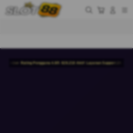
Skip
to
Cari
Troli
Login
Navigation
content
Buka Info Lebih Lanjut
ngguna 4.8/5
828.218 Aktif
Layanan Support 24 Jam Non-Stop