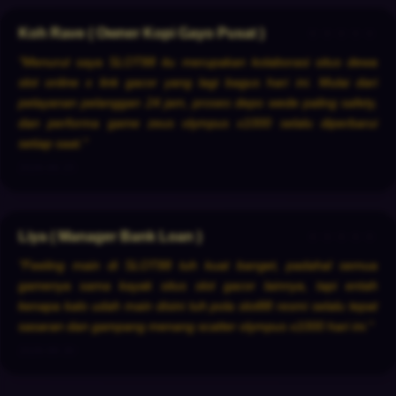
Koh Rave ( Owner Kopi Gayo Pusat )
★★★★★
"Menurut saya SLOT88 itu merupakan kolaborasi situs dewa
slot online x link gacor yang lagi bagus hari ini. Mulai dari
pelayanan pelanggan 24 jam, proses depo wede paling safety,
dan performa game zeus olympus x1000 selalu diperbarui
setiap saat."
2026-06-25
Liya ( Manager Bank Loan )
★★★★★
"Feeling main di SLOT88 tuh kuat banget, padahal semua
gamenya sama kayak situs slot gacor lainnya, tapi entah
kenapa kalo udah main disini tuh pola slot88 resmi selalu tepat
sasaran dan gampang menang scatter olympus x1000 hari ini."
2026-06-30