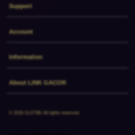
Support
Buka
Account
Buka
Information
Buka
About LINK GACOR
© 2026 SLOT88. All rights reserved.
Indonesia / Bahasa Indonesia