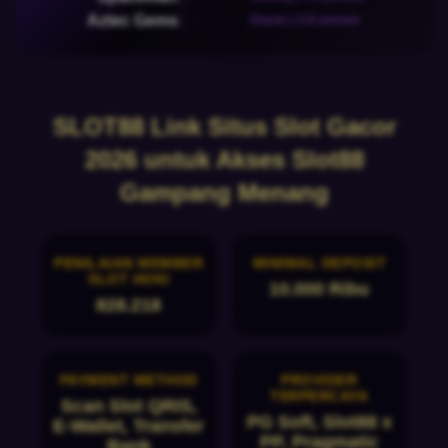
Aztec Gems
60%
Depok | 216 pemain
SLOT88 Link Situs Slot Gacor
2026 untuk Akses Slot88
Gampang Menang
PENILAIAN MEMBER
MINIMAL DEPOSIT
SLOT HOKI
10.000 Ribu
828.218
PAYMENT METHOD
PROVIDER
TERPERCAYA
Scan Slot QRIS,
PG Soft, Slot88 x
E-Wallet, Transfer
PP, Pragmatic
Bank